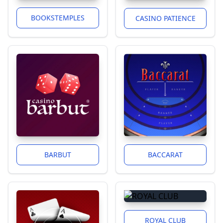
BOOKSTEMPLES
CASINO PATIENCE
BARBUT
BACCARAT
ROYAL CLUB