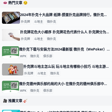
👄 熱門文章 😏
2024年扑克十大品牌 纸牌-掼蛋扑克品牌排行，微扑克牌哪个牌子好 2024年扑克十大品牌 十大扑克品牌排行榜，纸牌-掼蛋扑克品牌排行，扑克牌哪个牌子好 扑克什么牌子好？经专业评测的2024年扑克十大品牌名单发布
扑克牌
斗地主
微扑克
扑克牌花色大小顺序 扑克牌花色代表什么人 扑克牌分为四种花色：黑桃、方块、梅花和红桃，但各国人民都以本国民族文化对四种花色给予不同的文化阐述，比如说，中国人将四种花色理解为春、夏、秋
扑克牌
斗地主
微扑克
微扑克下载与安装方法2024最新版 微扑克（WePoker）是一款流行的德州扑克应用程序，可以在多个平台上下载和安装。以下是下载和安装微扑克的主要方法： 安卓设备安装 安卓用户可以
WPK
微扑克
俱乐部
扑克牌斗地主怎么玩 玩斗地主有哪些小技巧 斗地主游戏玩法指南 扑克牌斗地主是一种三人玩的争先型牌类游戏，每局牌有一个玩家是“地主”，独自对抗另两个组成同盟的玩家。斗地主玩法比较简单，发牌时，庄家先从牌堆
扑克牌
斗地主
微扑克
微扑克德州俱乐部约局的大小 在微扑克的德州俱乐部中，约局的大小通常取决于多个因素，包括玩家的资金实力、俱乐部的规则以及所选择的游戏类型。以下是一些关于微扑克德州俱乐部约
WPK
微扑克
俱乐部
🎥 推薦文章 🎸