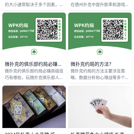
的大小通常取决于多个因素，包
在德州扑克中提升胜率和游戏体
括玩家的资金实力、俱乐部的规
验。以下是一些关键的高级策
则以及所选择的游戏类型。以下
略，适用于微扑克的约局和俱乐
是一些关于微扑克德州俱乐部约
部环境。 高级技巧 1. 精确的起
手牌
微扑克的俱乐部约局必赚高级技巧有哪些
微扑克约局的方法？
微扑克的俱乐部约局必赚高级技
微扑克约局的方法主要涉及策
巧有哪些，玩微扑克俱乐部人一
略、数据分析和心理战等多个方
定要知道的高级技巧主要集中在
面。以下是一些关键的技巧和策
策略、心理战和对手分析等方
略，帮助玩家在微扑克中取得更
面。以下是一些有效的高级技
好的成绩。 微扑克的基本原理
巧，
微扑