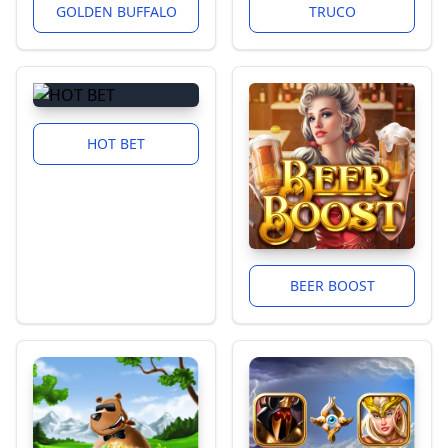
GOLDEN BUFFALO
TRUCO
HOT BET
BEER BOOST