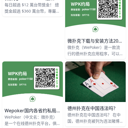
点： 1. 访问方式：玩家可以通
每日超過 $12 萬台幣獎金！ 總
过
獎金超過 $360 萬台幣，專屬於
亞洲玩家！ 活動詳情： 活動期
間：9月30日 - 10月30日 每日
場次：6 場比賽，持續 1 個月
免費參賽
微扑克下载与安装方法2024最新版
微扑克（WePoker）是一款流
行的德州扑克应用程序，可以在
多个平台上下载和安装。以下是
下载和安装微扑克的主要方法：
安卓设备安装 安卓用户可以
德州扑克在中国违法吗？
Wepoker国内各省约私局的时间表，支持台湾、香港、澳门
德州扑克在中国违法吗？ 在中
WePoker（中文名：微扑克）
国，德州扑克被列为违法赌博，
是一个在线德州扑克平台，俱乐
且无中国国家体育总局的批准，