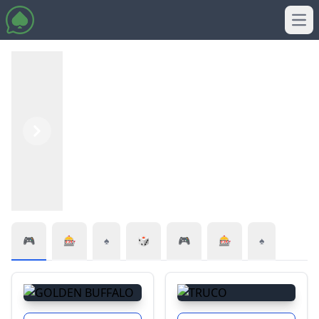
Ope
Previous
Next
🎮
🎰
♠️
🎲
🎮
🎰
♠️