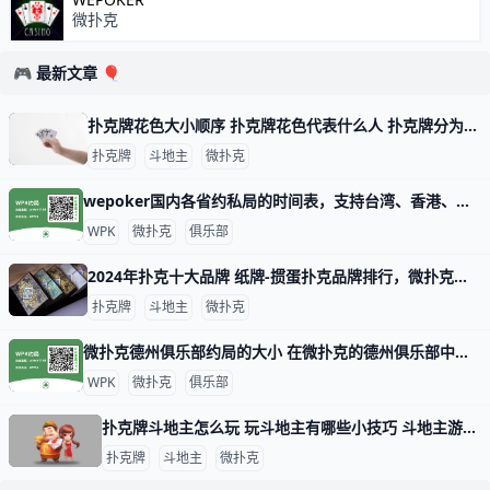
微扑克
🎮 最新文章 🎈
扑克牌花色大小顺序 扑克牌花色代表什么人 扑克牌分为四种花色：黑桃、方块、梅花和红桃，但各国人民都以本国民族文化对四种花色给予不同的文化阐述，比如说，中国人将四种花色理解为春、夏、秋
扑克牌
斗地主
微扑克
wepoker国内各省约私局的时间表，支持台湾、香港、澳门 WePoker（中文名：微扑克）是一个在线德州扑克平台，俱乐部提供各种级别的约局服务。WePoker的约私局时间表大致如下：本俱乐部支持台湾
WPK
微扑克
俱乐部
2024年扑克十大品牌 纸牌-掼蛋扑克品牌排行，微扑克牌哪个牌子好 2024年扑克十大品牌 十大扑克品牌排行榜，纸牌-掼蛋扑克品牌排行，扑克牌哪个牌子好 扑克什么牌子好？经专业评测的2024年扑克十大品牌名单发布
扑克牌
斗地主
微扑克
微扑克德州俱乐部约局的大小 在微扑克的德州俱乐部中，约局的大小通常取决于多个因素，包括玩家的资金实力、俱乐部的规则以及所选择的游戏类型。以下是一些关于微扑克德州俱乐部约
WPK
微扑克
俱乐部
扑克牌斗地主怎么玩 玩斗地主有哪些小技巧 斗地主游戏玩法指南 扑克牌斗地主是一种三人玩的争先型牌类游戏，每局牌有一个玩家是“地主”，独自对抗另两个组成同盟的玩家。斗地主玩法比较简单，发牌时，庄家先从牌堆
扑克牌
斗地主
微扑克