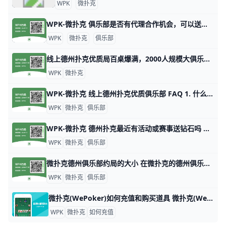
WPK
微扑克
WPK-微扑克 俱乐部是否有代理合作机会，可以送WPK钻石吗？ WPK-微扑克 俱乐部是否有代理合作机会，可以送WPK钻石吗？ 是的，我们是WPK官方渠道，WPK-微扑克 金三角俱乐部欢迎全球德州玩家合作代理，
WPK
微扑克
俱乐部
线上德州扑克优质局百桌爆满，2000人规模大俱乐部！ 1. 什么是《微扑克》wepoker俱乐部？ 《微扑克》wepoker俱乐部是一个规模达2000人的线上德州扑克俱乐部，提供优质的游戏体验。 2. WP
WPK
微扑克
WPK-微扑克 线上德州扑克优质俱乐部 FAQ 1. 什么是 WPK-微扑克 线上德州扑克优质俱乐部？ WPK-微扑克 是一个提供全级别德州扑克游戏的线上俱乐部，致力于为德扑爱好者打造一个优质的交流平
WPK
微扑克
俱乐部
WPK-微扑克 德州扑克最近有活动或赛事送钻石吗 WPK-微扑克 德州扑克最近有活动或赛事送钻石吗 WPK-微扑克 俱乐部不定期会举办各种活动和赛事，金三角俱乐部提供3/6起步在线约局，不定期送钻
WPK
微扑克
俱乐部
微扑克德州俱乐部约局的大小 在微扑克的德州俱乐部中，约局的大小通常取决于多个因素，包括玩家的资金实力、俱乐部的规则以及所选择的游戏类型。以下是一些关于微扑克德州俱乐部约
WPK
微扑克
俱乐部
微扑克(WePoker)如何充值和购买道具 微扑克(WePoker)如何充值和购买道具。 微扑克(WePoker)是一款广受欢迎的在线德州扑克游戏平台。为了提升游戏体验,玩家需要了解如何
WPK
微扑克
如何充值