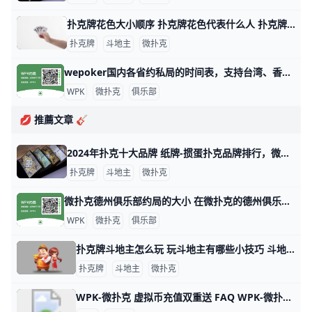
扑克牌花色大小顺序 扑克牌花色代表什么人 扑克牌分为四种花色：黑桃、方块、梅花和红桃，但各国人民都以本国民族文化对四种花色给予不同的文化阐述，比如说，中国人将四种花色理解为春、夏、秋
扑克牌
斗地主
微扑克
wepoker国内各省约私局的时间表，支持台湾、香港、澳门 WePoker（中文名：微扑克）是一个在线德州扑克平台，俱乐部提供各种级别的约局服务。WePoker的约私局时间表大致如下：本俱乐部支持台湾
WPK
微扑克
俱乐部
💋 推薦文章 🎸
2024年扑克十大品牌 纸牌-掼蛋扑克品牌排行，微扑克牌哪个牌子好 2024年扑克十大品牌 十大扑克品牌排行榜，纸牌-掼蛋扑克品牌排行，扑克牌哪个牌子好 扑克什么牌子好？经专业评测的2024年扑克十大品牌名单发布
扑克牌
斗地主
微扑克
微扑克德州俱乐部约局的大小 在微扑克的德州俱乐部中，约局的大小通常取决于多个因素，包括玩家的资金实力、俱乐部的规则以及所选择的游戏类型。以下是一些关于微扑克德州俱乐部约
WPK
微扑克
俱乐部
扑克牌斗地主怎么玩 玩斗地主有哪些小技巧 斗地主游戏玩法指南 扑克牌斗地主是一种三人玩的争先型牌类游戏，每局牌有一个玩家是“地主”，独自对抗另两个组成同盟的玩家。斗地主玩法比较简单，发牌时，庄家先从牌堆
扑克牌
斗地主
微扑克
WPK-微扑克 虚拟币充值双重送 FAQ WPK-微扑克 虚拟币充值双重送 FAQ 1. 什么是 WPK-微扑克 虚拟币充值双重送活动？ WPK-微扑克 虚拟币充值双重送活动是针对使用USDT充值的玩家，