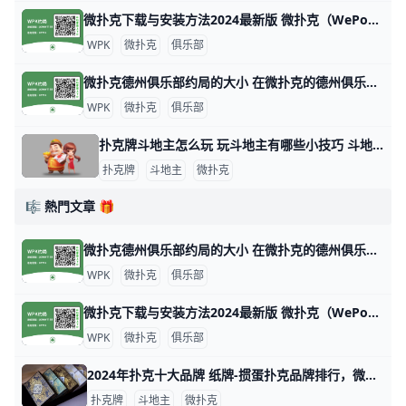
微扑克下载与安装方法2024最新版 微扑克（WePoker）是一款流行的德州扑克应用程序，可以在多个平台上下载和安装。以下是下载和安装微扑克的主要方法： 安卓设备安装 安卓用户可以
WPK
微扑克
俱乐部
微扑克德州俱乐部约局的大小 在微扑克的德州俱乐部中，约局的大小通常取决于多个因素，包括玩家的资金实力、俱乐部的规则以及所选择的游戏类型。以下是一些关于微扑克德州俱乐部约
WPK
微扑克
俱乐部
扑克牌斗地主怎么玩 玩斗地主有哪些小技巧 斗地主游戏玩法指南 扑克牌斗地主是一种三人玩的争先型牌类游戏，每局牌有一个玩家是“地主”，独自对抗另两个组成同盟的玩家。斗地主玩法比较简单，发牌时，庄家先从牌堆
扑克牌
斗地主
微扑克
🎼 熱門文章 🎁
微扑克德州俱乐部约局的大小 在微扑克的德州俱乐部中，约局的大小通常取决于多个因素，包括玩家的资金实力、俱乐部的规则以及所选择的游戏类型。以下是一些关于微扑克德州俱乐部约
WPK
微扑克
俱乐部
微扑克下载与安装方法2024最新版 微扑克（WePoker）是一款流行的德州扑克应用程序，可以在多个平台上下载和安装。以下是下载和安装微扑克的主要方法： 安卓设备安装 安卓用户可以
WPK
微扑克
俱乐部
2024年扑克十大品牌 纸牌-掼蛋扑克品牌排行，微扑克牌哪个牌子好 2024年扑克十大品牌 十大扑克品牌排行榜，纸牌-掼蛋扑克品牌排行，扑克牌哪个牌子好 扑克什么牌子好？经专业评测的2024年扑克十大品牌名单发布
扑克牌
斗地主
微扑克