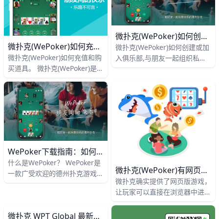
微扑克(WePoker)如何创建或加入俱乐部，与朋友一起组织私密牌局
微扑克(WePoker)如何充值和购买道具
微扑克(WePoker)如何创建或加
微扑克(WePoker)如何充值和购
入俱乐部,与朋友一起组织私密
买道具。 微扑克(WePoker)是一
牌局 微扑克(WePoker)是一款广
款广受欢迎的在线德州扑克游戏
受欢迎的在线德州扑克游戏平
平台。为了提升游戏体验,玩家
台，为玩家提供
需要了解如何
WePoker下载指南：如何安装和使用WePoker德州扑克应用
什么是WePoker？ WePoker是
微扑克(WePoker)有网页版吗?
一款广受欢迎的德州扑克游戏应
微扑克确实提供了网页版游戏，
用，为全球扑克爱好者提供了一
让玩家可以直接在浏览器中进行
个互动交流的平台。它提供多种
游戏，无需下载客户端。以下是
玩法，包括德州扑克
关于微扑克网页版的一些主要特
微扑克 WPT Global 最新賽事總獎金超過 $360 萬台幣，專屬於亞洲玩家！