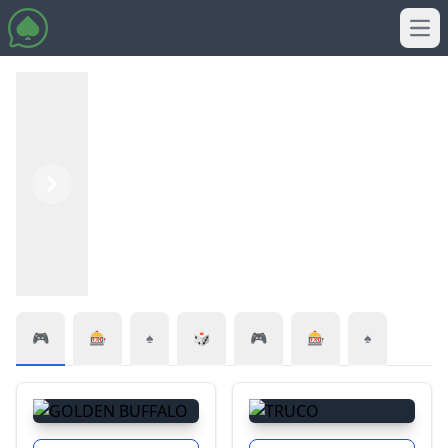
Ope
Previous
Next
🎮
🎰
♠️
🎲
🎮
🎰
♠️