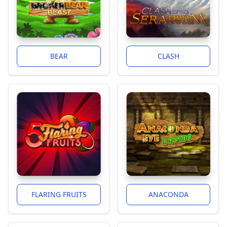
BEAR
CLASH
FLARING FRUITS
ANACONDA