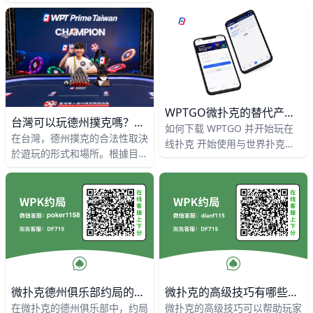
部提供各种级别的约局服务。
不是中国认可的竞技类棋牌运
WePoker的约私局时间表大致
动。 2015年4月16日，正在中
如下：本俱乐部支持台湾
WPTGO微扑克的替代产品，推荐给国外玩家
台灣可以玩德州撲克嗎？台灣線上玩WPT（世界撲克巡迴賽）是合法的？
如何下载 WPTGO 并开始玩在
在台灣，德州撲克的合法性取決
线扑克 开始使用与世界扑克巡
於遊玩的形式和場所。根據目前
回赛相关的在线扑克平台
的法律規定，德州撲克可以在特
WPTGO 非常简单快捷。按照这
定條件下合法進行，尤其是透過
些简单的步骤下载软件并设置您
經過政府認可的協會舉辦的錦標
的帐户。 步骤 1：下载 WPTGO
微扑克德州俱乐部约局的大小
微扑克的高级技巧有哪些，玩微扑克俱乐部约局的建议
在微扑克的德州俱乐部中，约局
微扑克的高级技巧可以帮助玩家