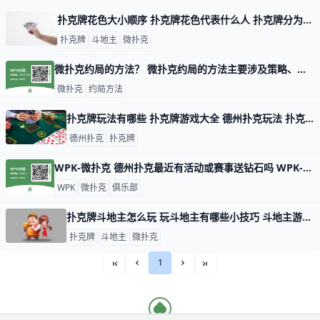
扑克牌花色大小顺序 扑克牌花色代表什么人 扑克牌分为四种花色：黑桃、方块、梅花和红桃，但各国人民都以本国民族文化对四种花色给予不同的文化阐述，比如说，中国人将四种花色理解为春、夏、秋
扑克牌
斗地主
微扑克
微扑克约局的方法？ 微扑克约局的方法主要涉及策略、数据分析和心理战等多个方面。以下是一些关键的技巧和策略，帮助玩家在微扑克中取得更好的成绩。 微扑克的基本原理 微扑
微扑克
约局方法
扑克牌玩法有哪些 扑克牌游戏大全 德州扑克玩法 扑克牌玩法 斗地主 “斗地主”是一种三人玩的争先型牌类游戏(四人也能玩)，每局牌有一个玩家是“地主”，独自对抗另两个组成同盟的玩家。地主的目标是
德州扑克
扑克牌
WPK-微扑克 德州扑克最近有活动或赛事送钻石吗 WPK-微扑克 德州扑克最近有活动或赛事送钻石吗 WPK-微扑克 俱乐部不定期会举办各种活动和赛事，金三角俱乐部提供3/6起步在线约局，不定期送钻
WPK
微扑克
俱乐部
扑克牌斗地主怎么玩 玩斗地主有哪些小技巧 斗地主游戏玩法指南 扑克牌斗地主是一种三人玩的争先型牌类游戏，每局牌有一个玩家是“地主”，独自对抗另两个组成同盟的玩家。斗地主玩法比较简单，发牌时，庄家先从牌堆
扑克牌
斗地主
微扑克
1
««
«
»
»»