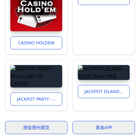
CASINO HOLDEM
JACKPOT ISLAND - SLOTS MACHINE
JACKPOT PARTY - MGA LARO SA CASINO
現金德州撲克
真金APP