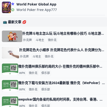
World Poker Global App
World Poker Free App777
📺 最新文章 💋
扑克牌斗地主怎么玩 玩斗地主有哪些小技巧 斗地主游戏玩法指南 扑克牌斗地主是一种三人玩的争先型牌类游戏，每局牌有一个玩家是“地主”，独自对抗另两个组成同盟的玩家。斗地主玩法比较简单，发牌时，庄家先从牌堆
扑克牌
斗地主
微扑克
扑克牌花色大小顺序 扑克牌花色代表什么人 扑克牌分为四种花色：黑桃、方块、梅花和红桃，但各国人民都以本国民族文化对四种花色给予不同的文化阐述，比如说，中国人将四种花色理解为春、夏、秋
扑克牌
斗地主
微扑克
微扑克德州俱乐部约局的大小 在微扑克的德州俱乐部中，约局的大小通常取决于多个因素，包括玩家的资金实力、俱乐部的规则以及所选择的游戏类型。以下是一些关于微扑克德州俱乐部约
WPK
微扑克
俱乐部
微扑克下载与安装方法2024最新版 微扑克（WePoker）是一款流行的德州扑克应用程序，可以在多个平台上下载和安装。以下是下载和安装微扑克的主要方法： 安卓设备安装 安卓用户可以
WPK
微扑克
俱乐部
wepoker国内各省约私局的时间表，支持台湾、香港、澳门 WePoker（中文名：微扑克）是一个在线德州扑克平台，俱乐部提供各种级别的约局服务。WePoker的约私局时间表大致如下：本俱乐部支持台湾
WPK
微扑克
俱乐部