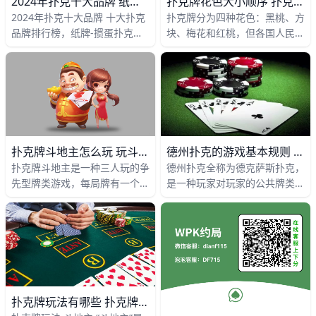
2024年扑克十大品牌 纸牌-掼蛋扑克品牌排行，微扑克牌哪个牌子好
扑克牌花色大小顺序 扑克牌花色代表什么人
2024年扑克十大品牌 十大扑克
扑克牌分为四种花色：黑桃、方
品牌排行榜，纸牌-掼蛋扑克品
块、梅花和红桃，但各国人民都
牌排行，扑克牌哪个牌子好 扑
以本国民族文化对四种花色给予
克什么牌子好？经专业评测的
不同的文化阐述，比如说，中国
2024年扑克十大品牌名单发布
人将四种花色理解为春、夏、秋
德州扑克的游戏基本规则 德克萨斯扑克游戏小技巧
扑克牌斗地主怎么玩 玩斗地主有哪些小技巧 斗地主游戏玩法指南
德州扑克全称为德克萨斯扑克，
扑克牌斗地主是一种三人玩的争
是一种玩家对玩家的公共牌类游
先型牌类游戏，每局牌有一个玩
戏。德州扑克的游戏规则比较简
家是“地主”，独自对抗另两个组
单，它一共有52张牌，每个玩
成同盟的玩家。斗地主玩法比较
家分两张牌作为“底牌”，五张
简单，发牌时，庄家先从牌堆
扑克牌玩法有哪些 扑克牌游戏大全 德州扑克玩法