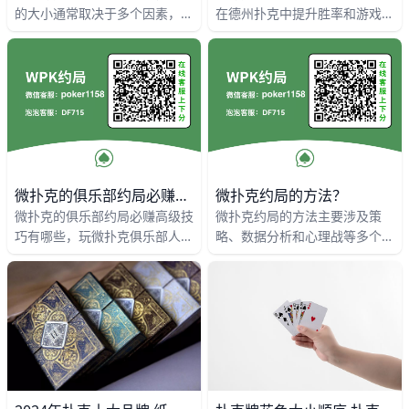
的大小通常取决于多个因素，包
在德州扑克中提升胜率和游戏体
括玩家的资金实力、俱乐部的规
验。以下是一些关键的高级策
则以及所选择的游戏类型。以下
略，适用于微扑克的约局和俱乐
是一些关于微扑克德州俱乐部约
部环境。 高级技巧 1. 精确的起
手牌
微扑克的俱乐部约局必赚高级技巧有哪些
微扑克约局的方法？
微扑克的俱乐部约局必赚高级技
微扑克约局的方法主要涉及策
巧有哪些，玩微扑克俱乐部人一
略、数据分析和心理战等多个方
定要知道的高级技巧主要集中在
面。以下是一些关键的技巧和策
策略、心理战和对手分析等方
略，帮助玩家在微扑克中取得更
面。以下是一些有效的高级技
好的成绩。 微扑克的基本原理
巧，
微扑