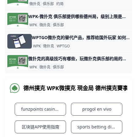
微扑克
俱乐部
约局
WPK-微扑克 俱乐部提供哪些德州局，级别上限是多少？ WPK-微扑克 俱乐部提供哪些德州局，级别上限是多少？ WPK小级别约局：2/4 WPK中级别约局：5/10 到 10/20 WPK约局高级别：20/40 如有其
WPK
微扑克
俱乐部
WPTGO微扑克的替代产品，推荐给国外玩家 如何下载 WPTGO 并开始玩在线扑克 开始使用与世界扑克巡回赛相关的在线扑克平台 WPTGO 非常简单快捷。按照这些简单的步骤下载软件并设置您的帐户。 步骤 1：下载 WPTGO
WPK
微扑克
WPTGO
微扑克的高级技巧有哪些，玩微扑克俱乐部约局的建议 微扑克的高级技巧可以帮助玩家在德州扑克中提升胜率和游戏体验。以下是一些关键的高级策略，适用于微扑克的约局和俱乐部环境。 高级技巧 1. 精确的起手牌
WPK
微扑克
俱乐部
德州撲克 WPK微撲克 現金局 德州撲克賽事
funzpoints casino real money login
progol en vivo
区块链APP使用指南
sports betting dime