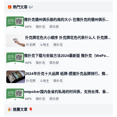
🎁 熱門文章 🎶
微扑克德州俱乐部约局的大小 在微扑克的德州俱乐部中，约局的大小通常取决于多个因素，包括玩家的资金实力、俱乐部的规则以及所选择的游戏类型。以下是一些关于微扑克德州俱乐部约
WPK
微扑克
俱乐部
扑克牌花色大小顺序 扑克牌花色代表什么人 扑克牌分为四种花色：黑桃、方块、梅花和红桃，但各国人民都以本国民族文化对四种花色给予不同的文化阐述，比如说，中国人将四种花色理解为春、夏、秋
扑克牌
斗地主
微扑克
微扑克下载与安装方法2024最新版 微扑克（WePoker）是一款流行的德州扑克应用程序，可以在多个平台上下载和安装。以下是下载和安装微扑克的主要方法： 安卓设备安装 安卓用户可以
WPK
微扑克
俱乐部
2024年扑克十大品牌 纸牌-掼蛋扑克品牌排行，微扑克牌哪个牌子好 2024年扑克十大品牌 十大扑克品牌排行榜，纸牌-掼蛋扑克品牌排行，扑克牌哪个牌子好 扑克什么牌子好？经专业评测的2024年扑克十大品牌名单发布
扑克牌
斗地主
微扑克
wepoker国内各省约私局的时间表，支持台湾、香港、澳门 WePoker（中文名：微扑克）是一个在线德州扑克平台，俱乐部提供各种级别的约局服务。WePoker的约私局时间表大致如下：本俱乐部支持台湾
WPK
微扑克
俱乐部
🎉 推薦文章 🎈