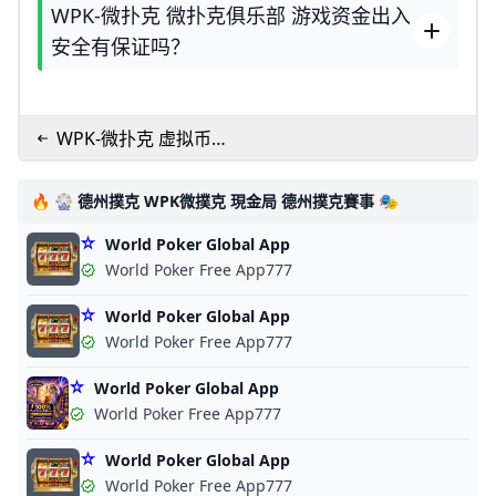
WPK-微扑克 微扑克俱乐部 游戏资金出入
安全有保证吗？
WPK-微扑克 虚拟币充
值双重送 FAQ
🔥 🎡 德州撲克 WPK微撲克 現金局 德州撲克賽事 🎭
World Poker Global App
World Poker Free App777
World Poker Global App
World Poker Free App777
World Poker Global App
World Poker Free App777
World Poker Global App
World Poker Free App777