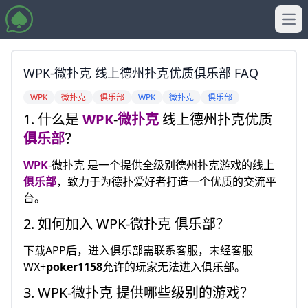
Ope
WPK-微扑克 线上德州扑克优质俱乐部 FAQ
WPK
微扑克
俱乐部
WPK
微扑克
俱乐部
1. 什么是
WPK
-
微扑克
线上德州扑克优质
俱乐部
？
WPK
-微扑克 是一个提供全级别德州扑克游戏的线上
俱乐部
，致力于为德扑爱好者打造一个优质的交流平
台。
2. 如何加入 WPK-微扑克 俱乐部？
下载APP后，进入俱乐部需联系客服，未经客服
WX+
poker1158
允许的玩家无法进入俱乐部。
3. WPK-微扑克 提供哪些级别的游戏？