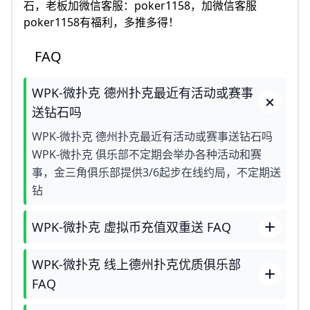
石，老板加微信客服：poker1158，加微信客服
poker1158有福利，多推多得！
FAQ
WPK-微扑克 德州扑克最近有活动或赛事
送钻石吗
WPK-微扑克 德州扑克最近有活动或赛事送钻石吗
WPK-微扑克 俱乐部不定期会举办各种活动和赛
事，金三角俱乐部提供3/6起步在线约局，不定期送
钻
WPK-微扑克 虚拟币充值双重送 FAQ
WPK-微扑克 线上德州扑克优质俱乐部
FAQ