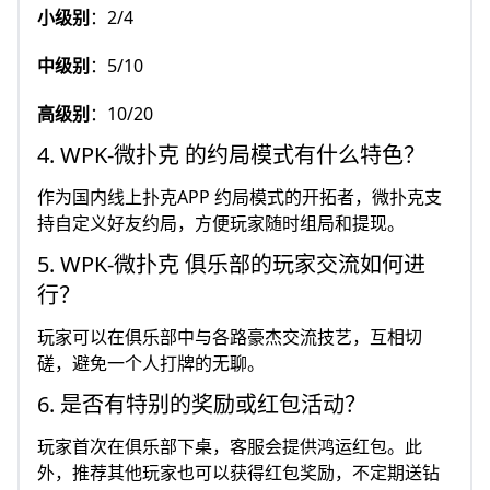
小级别
：2/4
中级别
：5/10
高级别
：10/20
4. WPK-微扑克 的约局模式有什么特色？
作为国内线上扑克APP 约局模式的开拓者，微扑克支
持自定义好友约局，方便玩家随时组局和提现。
5. WPK-微扑克 俱乐部的玩家交流如何进
行？
玩家可以在俱乐部中与各路豪杰交流技艺，互相切
磋，避免一个人打牌的无聊。
6. 是否有特别的奖励或红包活动？
玩家首次在俱乐部下桌，客服会提供鸿运红包。此
外，推荐其他玩家也可以获得红包奖励，不定期送钻