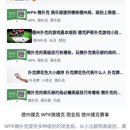
WPK-微扑克 俱乐部提供哪些德州局，级别上限是多少？ WPK-微扑克 俱乐部提供哪些德州局，级别上限是多少？ WPK小级别约局：2/4 WPK中级别约局：5/10 到 10/20 WPK约局高级别：20/40 如有其
WPK
微扑克
俱乐部
德州扑克的游戏基本规则 德克萨斯扑克游戏小技巧 德州扑克全称为德克萨斯扑克，是一种玩家对玩家的公共牌类游戏。德州扑克的游戏规则比较简单，它一共有52张牌，每个玩家分两张牌作为“底牌”，五张
德州扑克
玩法
规则
微扑克的高级技巧有哪些，玩微扑克俱乐部约局的建议 微扑克的高级技巧可以帮助玩家在德州扑克中提升胜率和游戏体验。以下是一些关键的高级策略，适用于微扑克的约局和俱乐部环境。 高级技巧 1. 精确的起手牌
WPK
微扑克
俱乐部
扑克牌花色大小顺序 扑克牌花色代表什么人 扑克牌分为四种花色：黑桃、方块、梅花和红桃，但各国人民都以本国民族文化对四种花色给予不同的文化阐述，比如说，中国人将四种花色理解为春、夏、秋
扑克牌
斗地主
微扑克
微扑克的俱乐部约局必赚高级技巧有哪些 微扑克的俱乐部约局必赚高级技巧有哪些，玩微扑克俱乐部人一定要知道的高级技巧主要集中在策略、心理战和对手分析等方面。以下是一些有效的高级技巧，
微扑克
俱乐部
约局
德州撲克 WPK微撲克 現金局 德州撲克賽事
WPK微扑克提供多种级别的现金局，从小注额到高级别，满