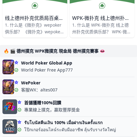
线上德州扑克优质局百桌爆满，2000人规模大俱乐部！
WPK-微扑克 线上德州扑克优质俱乐部 FAQ
1. 什么是《微扑克》wepoker
1. 什么是 WPK-微扑克 线上德
俱乐部？ 《微扑克》wepoker
州扑克优质俱乐部？ WPK-微扑
俱乐部是一个规模达2000人的
克 是一个提供全级别德州扑克
线上德州扑克俱乐部，提供优质
游戏的线上俱乐部，致力于为德
🔥 🎬 德州撲克 WPK微撲克 現金局 德州撲克賽事 👄
的游戏体验。 2. WP
扑爱好者打造一个优质的交流平
World Poker Global App
World Poker Free App777
WePoker
客服WX：altes007
首儲獲贈100%回饋
專業線上撲克，贏取豐厚獎金
รับโบนัสคืนเงิน 100% เมื่อฝากเงินครั้งแรก
โป๊กเกอร์ออนไลน์ระดับมืออาชีพ ลุ้นรับรางวัลใหญ่