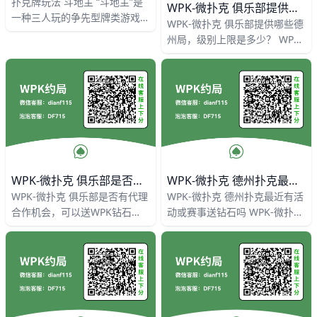
扑克牌玩法 斗地主 “斗地主”是
WPK-微扑克 俱乐部提供哪些德州局，级别上限是多少？
一种三人玩的争先型牌类游戏
WPK-微扑克 俱乐部提供哪些德
(四人也能玩)，每局牌有一个玩
州局，级别上限是多少？ WPK
家是“地主”，独自对抗另两个组
小级别约局：2/4 WPK中级别约
成同盟的玩家。地主的目标是
局：5/10 到 10/20 WPK约局高
级别：20/40 如有其
WPK-微扑克 俱乐部是否有代理合作机会，可以送WPK钻石吗？
WPK-微扑克 德州扑克最近有活动或赛事送钻石吗
WPK-微扑克 俱乐部是否有代理
WPK-微扑克 德州扑克最近有活
合作机会，可以送WPK钻石
动或赛事送钻石吗 WPK-微扑克
吗？ 是的，我们是WPK官方渠
俱乐部不定期会举办各种活动和
道，WPK-微扑克 金三角俱乐部
赛事，金三角俱乐部提供3/6起
欢迎全球德州玩家合作代理，
步在线约局，不定期送钻