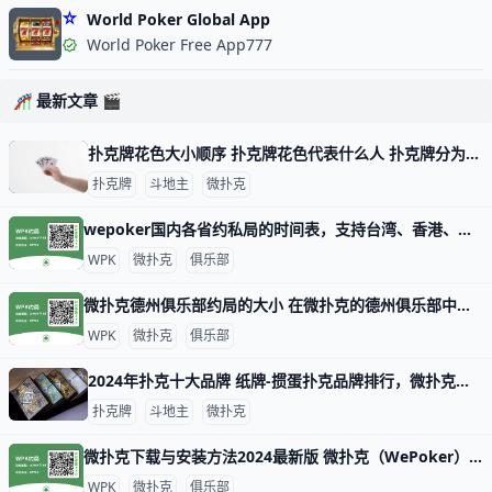
World Poker Global App
World Poker Free App777
🎢 最新文章 🎬
扑克牌花色大小顺序 扑克牌花色代表什么人 扑克牌分为四种花色：黑桃、方块、梅花和红桃，但各国人民都以本国民族文化对四种花色给予不同的文化阐述，比如说，中国人将四种花色理解为春、夏、秋
扑克牌
斗地主
微扑克
wepoker国内各省约私局的时间表，支持台湾、香港、澳门 WePoker（中文名：微扑克）是一个在线德州扑克平台，俱乐部提供各种级别的约局服务。WePoker的约私局时间表大致如下：本俱乐部支持台湾
WPK
微扑克
俱乐部
微扑克德州俱乐部约局的大小 在微扑克的德州俱乐部中，约局的大小通常取决于多个因素，包括玩家的资金实力、俱乐部的规则以及所选择的游戏类型。以下是一些关于微扑克德州俱乐部约
WPK
微扑克
俱乐部
2024年扑克十大品牌 纸牌-掼蛋扑克品牌排行，微扑克牌哪个牌子好 2024年扑克十大品牌 十大扑克品牌排行榜，纸牌-掼蛋扑克品牌排行，扑克牌哪个牌子好 扑克什么牌子好？经专业评测的2024年扑克十大品牌名单发布
扑克牌
斗地主
微扑克
微扑克下载与安装方法2024最新版 微扑克（WePoker）是一款流行的德州扑克应用程序，可以在多个平台上下载和安装。以下是下载和安装微扑克的主要方法： 安卓设备安装 安卓用户可以
WPK
微扑克
俱乐部