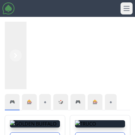
Ope
Previous
Next
🎮
🎰
♠️
🎲
🎮
🎰
♠️