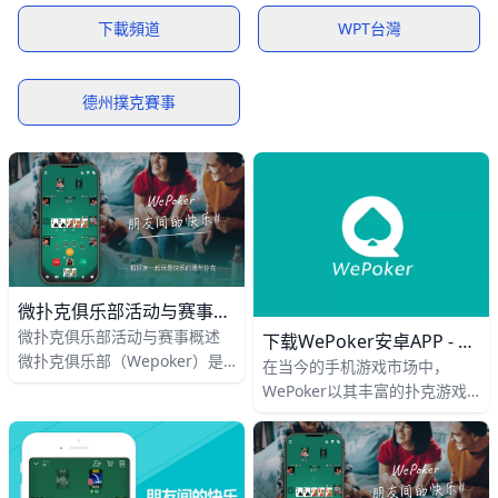
下載頻道
WPT台灣
德州撲克賽事
微扑克俱乐部活动与赛事概述
微扑克俱乐部活动与赛事概述
下载WePoker安卓APP - 体验极致扑克乐趣
微扑克俱乐部（Wepoker）是
在当今的手机游戏市场中，
一个专注于扑克游戏的在线平
WePoker以其丰富的扑克游戏
台，致力于为会员提供丰富多样
玩法和优质的用户体验而备受欢
的活动和赛事。这些活动不仅包
迎。本文将为您详细介绍如何安
全、便捷地下载WePoker