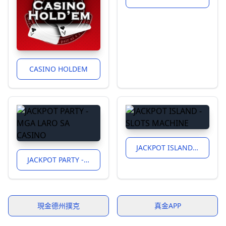
CASINO HOLDEM
JACKPOT ISLAND - SLOTS MACHINE
JACKPOT PARTY - MGA LARO SA CASINO
現金德州撲克
真金APP