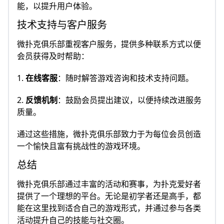
能，以提升用户体验。
技术支持与客户服务
微扑克俱乐部重视客户服务，提供多种联系方式以便
会员获得及时帮助：
1.
在线客服
：随时解答游戏咨询和技术支持问题。
2.
反馈机制
：鼓励会员提出建议，以便持续改进服务
质量。
通过这些措施，微扑克俱乐部致力于为每位会员创造
一个愉快且富有挑战性的游戏环境。
总结
微扑克俱乐部通过丰富的活动和赛事，为扑克爱好者
提供了一个理想的平台。无论是初学者还是高手，都
能在这里找到适合自己的游戏形式，并通过参与各类
活动提升自己的技能与社交圈。