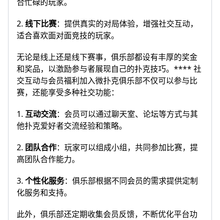
合忙碌的玩家。
2.
线下比赛
：提供真实的对局体验，增强社交互动，
适合喜欢面对面竞技的玩家。
无论是线上还是线下赛事，俱乐部都设有丰厚的奖金
和奖品，以激励参与者展现自己的扑克技巧。**** 社
交互动与会员福利加入微扑克俱乐部不仅可以参与比
赛，还能享受多种社交功能：
1.
互动交流
：会员可以通过聊天室、论坛等方式与其
他扑克爱好者交流经验和策略。
2.
团队合作
：玩家可以组成小组，共同参加比赛，提
高团队合作能力。
3.
个性化服务
：俱乐部根据不同会员的需求提供定制
化服务和支持。
此外，俱乐部还定期收集会员反馈，不断优化平台功