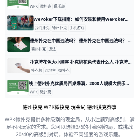
WPK
微扑克
俱乐部
WePoker下载指南：如何安装和使用WePoker德州扑克应用 什么是WePoker？ WePoker是一款广受欢迎的德州扑克游戏应用，为全球扑克爱好者提供了一个互动交流的平台。它提供多种玩法，包括德州扑克
我们扑克
德州扑克
手机游戏
德州扑克在中国违法吗？ 德州扑克在中国违法吗？ 在中国，德州扑克被列为违法赌博，且无中国国家体育总局的批准，不是中国认可的竞技类棋牌运动。 2015年4月16日，正在中
德州扑克
违法
扑克牌花色大小顺序 扑克牌花色代表什么人 扑克牌分为四种花色：黑桃、方块、梅花和红桃，但各国人民都以本国民族文化对四种花色给予不同的文化阐述，比如说，中国人将四种花色理解为春、夏、秋
扑克牌
斗地主
微扑克
线上德州扑克优质局百桌爆满，2000人规模大俱乐部！ 1. 什么是《微扑克》wepoker俱乐部？ 《微扑克》wepoker俱乐部是一个规模达2000人的线上德州扑克俱乐部，提供优质的游戏体验。 2. WP
WPK
微扑克
德州撲克 WPK微撲克 現金局 德州撲克賽事
WPK微扑克提供多种级别的现金局，从小注额到高级别，满
足不同玩家的需求。您可以选择3/6的小级别约局，或挑战
20/40的高级别对局，体验不同强度的游戏乐趣。