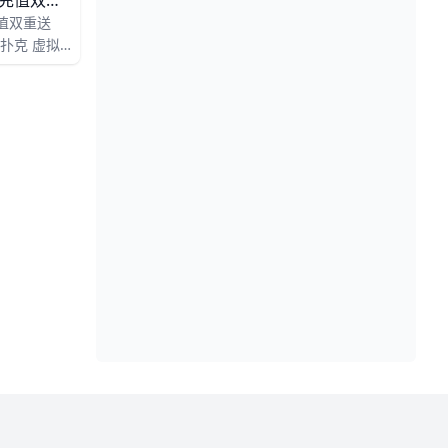
WPK-微扑克 虚拟币充值双重送 FAQ
充值双重送
-微扑克 虚拟
PK-微扑克
是针对使用