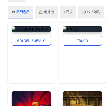
🎮
熱門遊戲
🎰
老虎機
♠️
德撲
🎲
線上賭場
GOLDEN BUFFALO
TRUCO