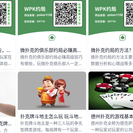
認可的協會舉辦的錦標
WPTGO
微扑克的高级技巧有哪些，玩微扑克俱乐部约局的建议
微扑克的俱乐部约局必赚高级技巧有哪些
微扑克约局的方法
玩家在
微扑克的俱乐部约局必赚高级技巧
微扑克约局的方法主要
体验。
有哪些，玩微扑克俱乐部人一定要
数据分析和心理战等多
，适用
知道的高级技巧主要集中在策略、
下是一些关键的技巧和
境。 高
心理战和对手分析等方面。以下是
玩家在微扑克中取得更
一些有效的高级技巧，
微扑克的基本原理 微
扑克牌斗地主怎么玩 玩斗地主有哪些小技巧 斗地主游戏玩法指南
德州扑克全称为德克萨
扑克牌斗地主是一种三人玩的争先
扑克牌花色大小顺序 扑克牌花色代表什么人
一种玩家对玩家的公共
型牌类游戏，每局牌有一个玩家是
、方