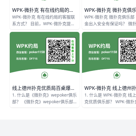
WPK-微扑克 有在线约局的客服联系方式？
WPK-微扑克 有在线约局的客服联
WPK-微扑克 微扑克俱乐部
系方式？ 目前，WPK-微扑克提供
金出入安全有保证吗？ 微
在线客服，目前提供最低2/4真人
部 官方俱乐部，有资金保
局，需要的老板请可以添加客服微
分没有限制，出入秒到帐，
信dianf1
同资金实力的玩家。
线上德州扑克优质局百桌爆满，2000人规模大俱乐部！
1. 什么是《微扑克》wepoker俱乐
1. 什么是 WPK-微扑克 
部？ 《微扑克》wepoker俱乐部
克优质俱乐部？ WPK-微扑
是一个规模达2000人的线上德州扑
个提供全级别德州扑克游戏
克俱乐部，提供优质的游戏体验。
俱乐部，致力于为德扑爱好
2. WP
一个优质的交流平