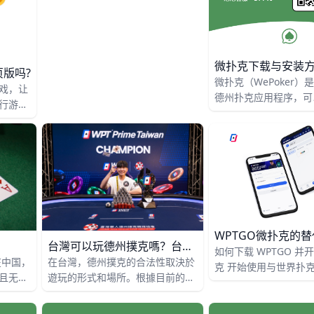
30日 - 10月30日 每日場次：6 場
比賽，持續 1 個月 免費參賽
页版吗?
微扑克（WePoker）
戏，让
德州扑克应用程序，可
行游
台上下载和安装。以下
是关于
装微扑克的主要方法：
： 1.
装 安卓用户可以
？
台灣可以玩德州撲克嗎？台灣線上玩WPT（世界撲克巡迴賽）是合法的？
如何下载 WPTGO 并
在中国，
在台灣，德州撲克的合法性取決於
克 开始使用与世界扑
且无中
遊玩的形式和場所。根據目前的法
的在线扑克平台 WPTG
是中国
律規定，德州撲克可以在特定條件
快捷。按照这些简单的
15年4
下合法進行，尤其是透過經過政府
件并设置您的帐户。 步