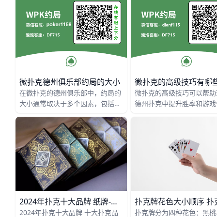
约私局时间表大致如下：本俱乐部
月16日，正在中
支持台湾
微扑克德州俱乐部约局的大小
在微扑克的德州俱乐部中，约局的
微扑克的高级技巧可以帮助
大小通常取决于多个因素，包括玩
德州扑克中提升胜率和游戏
家的资金实力、俱乐部的规则以及
以下是一些关键的高级策略
所选择的游戏类型。以下是一些关
于微扑克的约局和俱乐部环
于微扑克德州俱乐部约
级技巧 1. 精确的起手牌
2024年扑克十大品牌 纸牌-掼蛋扑克品牌排行，微扑克牌哪个牌子好
2024年扑克十大品牌 十大扑克品
扑克牌分为四种花色：黑桃