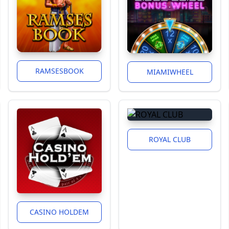
RAMSESBOOK
MIAMIWHEEL
ROYAL CLUB
CASINO HOLDEM