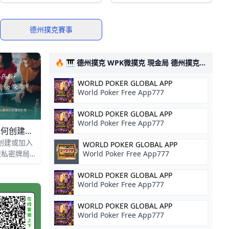
德州撲克賽事
🔥 🎹 德州撲克 WPK微撲克 現金局 德州撲克賽事 🎠
WORLD POKER GLOBAL APP
World Poker Free App777
WORLD POKER GLOBAL APP
World Poker Free App777
微扑克(WePoker)如何创建或加入俱乐部，与朋友一起组织私密牌局
何创建或加入
WORLD POKER GLOBAL APP
织私密牌局
World Poker Free App777
一款广受欢迎
WORLD POKER GLOBAL APP
台，为玩家
World Poker Free App777
WORLD POKER GLOBAL APP
World Poker Free App777