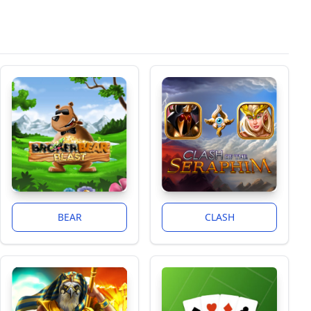
BEAR
CLASH