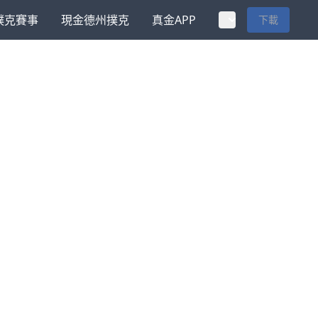
撲克賽事
現金德州撲克
真金APP
下載