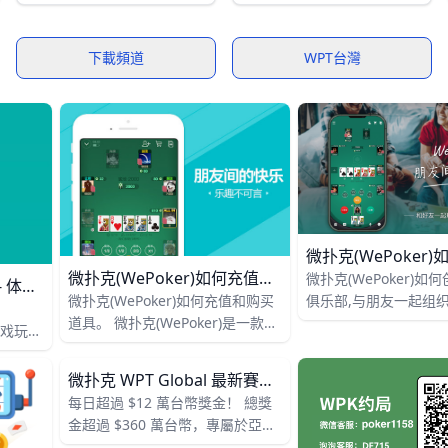
下載頻道
WPT台灣
微扑克(WePoker)如何充值和购买道具
微扑克(WePoker)如
下载WePoker安卓APP - 体验极致扑克乐趣
俱乐部,与朋友一起组
微扑克(WePoker)如何充值和购买
微扑克(WePoker)是
道具。 微扑克(WePoker)是一款广
游戏玩法
的在线德州扑克游戏平
受欢迎的在线德州扑克游戏平台。
迎。本
提供
为了提升游戏体验,玩家需要了解如
、便捷
微扑克 WPT Global 最新賽事總獎金超過 $360 萬台幣，專屬於亞洲玩家！
何
每日超過 $12 萬台幣獎金！ 總獎
金超過 $360 萬台幣，專屬於亞洲
玩家！ 活動詳情： 活動期間：9月