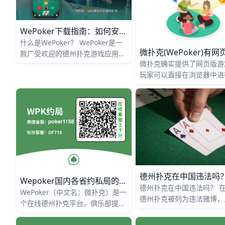
WePoker下载指南：如何安装和使用WePoker德州扑克应用
什么是WePoker？ WePoker是一
微扑克(WePoker)有网
款广受欢迎的德州扑克游戏应用，
微扑克确实提供了网页版游
为全球扑克爱好者提供了一个互动
玩家可以直接在浏览器中进
交流的平台。它提供多种玩法，包
戏，无需下载客户端。以下
括德州扑克
微扑克网页版的一些主要特点
访问方式：玩家可以通过
德州扑克在中国违法吗
Wepoker国内各省约私局的时间表，支持台湾、香港、澳门
德州扑克在中国违法吗？ 
WePoker（中文名：微扑克）是一
德州扑克被列为违法赌博，
个在线德州扑克平台，俱乐部提供
国国家体育总局的批准，不
各种级别的约局服务。WePoker的
认可的竞技类棋牌运动。 20